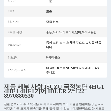
6크기:
표준
7무게:
표준
8원산지:
중국 본토
9주요 시장:
중동,아시아,아프리카,남미,북미 &유럽
중성 포장 또는 요청된 것으로 그것을 만듭
10패키지:
니다
11보증:
6 몽테를스
더 많은 정보를 얻으려면 저희에게 연락해
12가격 & 주식:
주세요
제품 세부 사항
ISUZU
국정농단
4HG1
4HE1
4HF1
기어 IDLER Z=122
8970880530
전환 변속기의 주요 목적은 두 샤프트 사이의 속도 비율을 변환하는 것입니다.
이것은 다른 크기의 변속기를 통해 달성 될 수 있습니다.일반적으로 한 샤프트