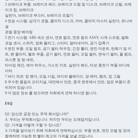
3 브레이크 부품: 브레이크 패드, 브레이크 드럼 및 디스크, 브레이크 신발, 브레
이크 칩, 브레이크
실린더, 브레이크 부스터, 브레이크 조절기
4 전송 시스템: 삼각기 관절, 클러치 디스크, 커버, 클러치 마스터 실린더, 유니버
설
관절 중앙 베어링
5 전기 시스템: ABS 속도 센서, 연료 펌프, 연료 펌프 ASSY, 시계 스프링, 발화
코일 센서, 스위치, 점화 플러그, 스타터, 얼터네이터, 공기 압축기
6 엔진 부품: 오일 펌프, 공기 필터 하우징, 긴장 툴리, 엔진 마운트, 탄화기 및 키
트, 팬 클러치, 벨트 부품, 공기 필터, 연료 필터, 오일 필터, 변속기 필터, 물 펌프,
피스톤 및 링 세트,
타이밍 체인, 에어 하우스, 가스킷 키트, 실린더 헤드, 터보 충전기 부품 라디에
이터
7 바디 외관: 앞 펜더, 오일 시일, 와이퍼 블레이드, 앞 배머, 램프, 앞 그릴
8 우수한 품질의 오리지널, 대만에서 만든, 중국 본토에서 만든, 많은 부품이 준
비되어 있습니다.
9 더 많은 정보 를 받으려면 저희에게 연락 하시면 됩니다.
FAQ
Q1: 당신은 공장 또는 무역 회사입니까?
A: 우리는 무역회사입니다. 하지만 우리는 도매업자입니다.
Q2. 가격을 어떻게 구할 수 있나요?
A 가격을 알아보기 위해 저희에게 연락하십시오. 부품 번호, 엔진 모델 및 양과
함께하면 가능한 한 빨리 최고의 가격을 보낼 것입니다.