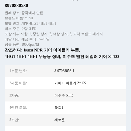
8970880530
원래 장소: 중국에서 만든
브랜드 이름: YIMI
모델 번호: NPR 4HG1 4HE1 4HF1
최소 주문 수량: 5 PC
포장 세부 사항: 1, 중립 상자, 2, 색상 상자, 3, 고객 브랜드 패키지
배달 시간: 예금 후에 15-20 일
공급 능력: 10000pcs/월
강조하다:
Isuzu NPR 기어 아이들러 부품
,
4HG1 4HE1 4HF1 무동용 장비
,
이수즈 엔진 레일러 기어 Z=122
1부문 번호:
8-97088053-1
2제품 이름:
기어 아이들러 Z=122
3차종:
이수주 NPR
4엔진 모델:
4HG1
5조건:
새로운